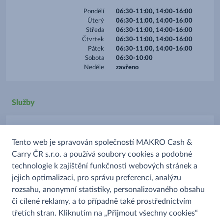
Pondělí
06:30-11:00, 14:00-16:00
Úterý
06:30-11:00, 14:00-16:00
Středa
06:30-11:00, 14:00-16:00
Čtvrtek
06:30-11:00, 14:00-16:00
Pátek
06:30-11:00, 14:00-16:00
Sobota
06:30-10:00
Neděle
zavřeno
Služby
Parkoviště
Tento web je spravován společností MAKRO Cash &
Platba kartou
Carry ČR s.r.o. a používá soubory cookies a podobné
Prodej alkoholu
technologie k zajištění funkčnosti webových stránek a
Prodej uzenin
jejich optimalizaci, pro správu preferencí, analýzu
rozsahu, anonymní statistiky, personalizovaného obsahu
či cílené reklamy, a to případně také prostřednictvím
třetích stran. Kliknutím na „Přijmout všechny cookies“