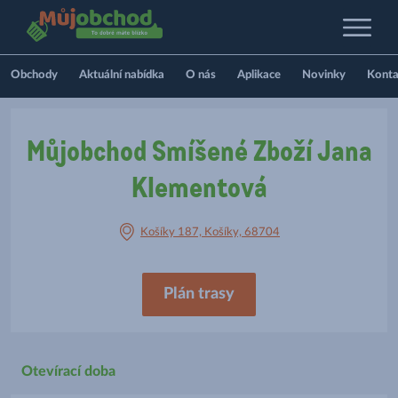
Obchody
Aktuální nabídka
O nás
Aplikace
Novinky
Konta
Můjobchod Smíšené Zboží Jana
Klementová
Košíky 187, Košíky, 68704
Plán trasy
Otevírací doba