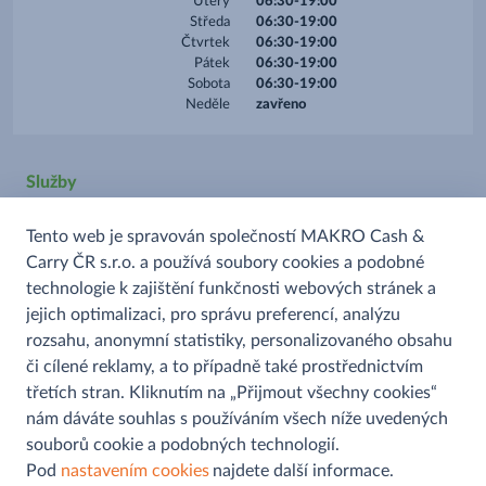
Úterý
06:30-19:00
Středa
06:30-19:00
Čtvrtek
06:30-19:00
Pátek
06:30-19:00
Sobota
06:30-19:00
Neděle
zavřeno
Služby
Tento web je spravován společností MAKRO Cash &
Platba kartou
Carry ČR s.r.o. a používá soubory cookies a podobné
Prodej alkoholu
technologie k zajištění funkčnosti webových stránek a
Prodej uzenin
jejich optimalizaci, pro správu preferencí, analýzu
rozsahu, anonymní statistiky, personalizovaného obsahu
či cílené reklamy, a to případně také prostřednictvím
třetích stran. Kliknutím na „Přijmout všechny cookies“
nám dáváte souhlas s používáním všech níže uvedených
souborů cookie a podobných technologií.
Pomoc a informace
Pod
nastavením cookies
najdete další informace.