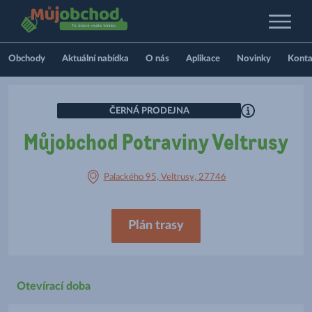
Obchody
Aktuální nabídka
O nás
Aplikace
Novinky
Konta
ČERNÁ PRODEJNA
Můjobchod Potraviny Veltrusy
Palackého 95, Veltrusy, 27746
Plán trasy
Otevírací doba