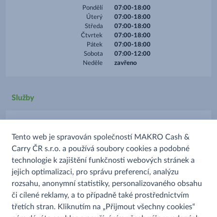
Pondělí
07:00-18:00
Úterý
07:00-18:00
Středa
07:00-18:00
Čtvrtek
07:00-18:00
Pátek
07:00-18:00
Sobota
07:00-12:00
Neděle
zavřeno
Služby
Parkoviště
Tento web je spravován společností MAKRO Cash &
Platba kartou
Carry ČR s.r.o. a používá soubory cookies a podobné
Prodej alkoholu
technologie k zajištění funkčnosti webových stránek a
Prodej uzenin
jejich optimalizaci, pro správu preferencí, analýzu
rozsahu, anonymní statistiky, personalizovaného obsahu
či cílené reklamy, a to případně také prostřednictvím
třetích stran. Kliknutím na „Přijmout všechny cookies“