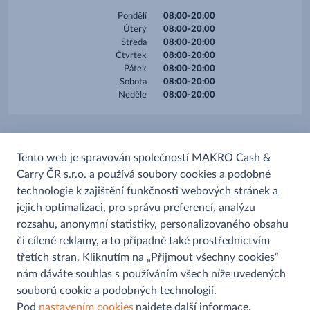
Pondělí
08:00-20:00
Úterý
08:00-20:00
Středa
08:00-20:00
Čtvrtek
08:00-20:00
Pátek
08:00-20:00
Sobota
08:00-20:00
Neděle
08:00-20:00
Služby
Tento web je spravován společností MAKRO Cash &
Carry ČR s.r.o. a používá soubory cookies a podobné
Prodej alkoholu
technologie k zajištění funkčnosti webových stránek a
Prodej uzenin
jejich optimalizaci, pro správu preferencí, analýzu
rozsahu, anonymní statistiky, personalizovaného obsahu
či cílené reklamy, a to případně také prostřednictvím
třetích stran. Kliknutím na „Přijmout všechny cookies“
nám dáváte souhlas s používáním všech níže uvedených
souborů cookie a podobných technologií.
Pomoc a informace
Pod
nastavením cookies
najdete další informace.