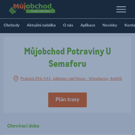
Obchody
Aktuální nabídka
O nás
Aplikace
Novinky
Konta
Můjobchod Potraviny U
Semaforu
Pražská 296/141, Jablonec nad Nisou - Vrkoslavice, 46606
Plán trasy
Otevírací doba