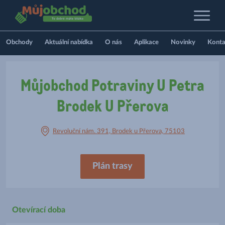
Obchody
Aktuální nabídka
O nás
Aplikace
Novinky
Konta
Můjobchod Potraviny U Petra
Brodek U Přerova
Revoluční nám. 391, Brodek u Přerova, 75103
Plán trasy
Otevírací doba