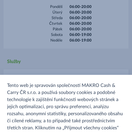
Pondělí
06:00-20:00
Úterý
06:00-20:00
Středa
06:00-20:00
Čtvrtek
06:00-20:00
Pátek
06:00-20:00
Sobota
06:00-19:00
Neděle
06:00-19:00
Služby
Parkoviště
Tento web je spravován společností MAKRO Cash &
Platba kartou
Carry ČR s.r.o. a používá soubory cookies a podobné
Prodej alkoholu
technologie k zajištění funkčnosti webových stránek a
Prodej uzenin
jejich optimalizaci, pro správu preferencí, analýzu
rozsahu, anonymní statistiky, personalizovaného obsahu
či cílené reklamy, a to případně také prostřednictvím
třetích stran. Kliknutím na „Přijmout všechny cookies“