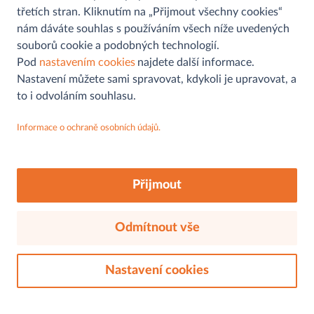
třetích stran. Kliknutím na „Přijmout všechny cookies“
nám dáváte souhlas s používáním všech níže uvedených
souborů cookie a podobných technologií.
Pomoc a informace
Pod
nastavením cookies
najdete další informace.
Nastavení můžete sami spravovat, kdykoli je upravovat, a
Kontaktní formulář
to i odvoláním souhlasu.
Můjobchod
Najít prodejnu
Informace o ochraně osobních údajů.
Aplikace
Ochrana osobních údajů
MAKRO
Sledujte nás na
Soutěž
FAQs
O nás
Akční letáky
Přijmout
Cookies
Udržitelnost
O nás
Odmítnout vše
Záruka kvality
© 2026, mujobchod.cz. Všechna práva vyhrazena.
Náš sortiment
Zaměstnání a kariéra
Nastavení cookies
Kontakty
Právní aspekty
Ochrana osobních údajů
Tiskové zprávy
Cookies