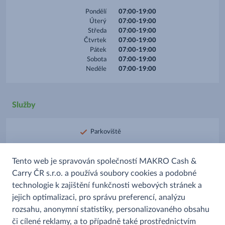
Pondělí
07:00-19:00
Úterý
07:00-19:00
Středa
07:00-19:00
Čtvrtek
07:00-19:00
Pátek
07:00-19:00
Sobota
07:00-19:00
Neděle
07:00-19:00
Služby
Parkoviště
Platba stravenkami
Tento web je spravován společností MAKRO Cash &
Platba kartou
Carry ČR s.r.o. a používá soubory cookies a podobné
Prodej alkoholu
technologie k zajištění funkčnosti webových stránek a
Prodej uzenin
jejich optimalizaci, pro správu preferencí, analýzu
rozsahu, anonymní statistiky, personalizovaného obsahu
či cílené reklamy, a to případně také prostřednictvím