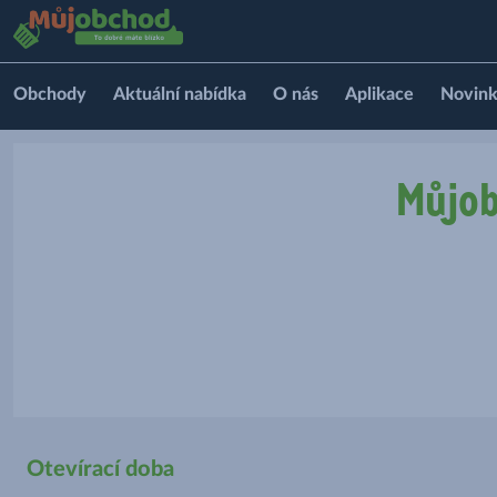
Obchody
Aktuální nabídka
O nás
Aplikace
Novin
Můjob
Otevírací doba