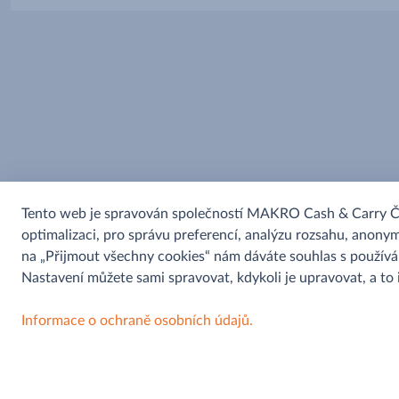
Tento web je spravován společností MAKRO Cash & Carry ČR s
optimalizaci, pro správu preferencí, analýzu rozsahu, anonym
na „Přijmout všechny cookies“ nám dáváte souhlas s použív
Nastavení můžete sami spravovat, kdykoli je upravovat, a to
Informace o ochraně osobních údajů.
Pomoc a informace
Můjobchod