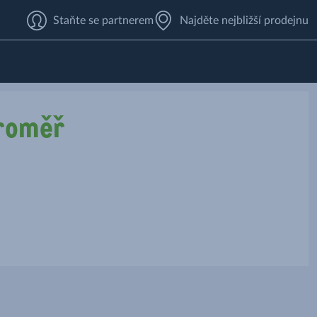
Staňte se partnerem
Najděte nejbližší prodejnu
aroměř