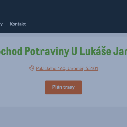
ky
Kontakt
chod Potraviny U Lukáše J
Palackého 160, Jaroměř, 55101
Plán trasy