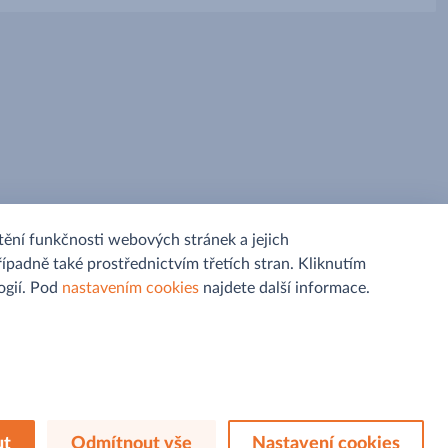
ění funkčnosti webových stránek a jejich
řípadně také prostřednictvím třetích stran. Kliknutím
gií. Pod
nastavením cookies
najdete další informace.
Sledujte nás na
ut
Odmítnout vše
Nastavení cookies