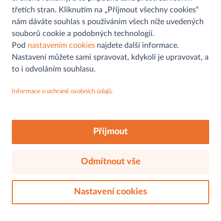
třetích stran. Kliknutím na „Přijmout všechny cookies“
nám dáváte souhlas s používáním všech níže uvedených
souborů cookie a podobných technologií.
Pomoc a informace
Pod
nastavením cookies
najdete další informace.
Nastavení můžete sami spravovat, kdykoli je upravovat, a
Kontaktní formulář
to i odvoláním souhlasu.
Můjobchod
Najít prodejnu
Informace o ochraně osobních údajů.
Aplikace
Ochrana osobních údajů
MAKRO
Sledujte nás na
Soutěž
FAQs
O nás
Akční letáky
Přijmout
Cookies
Udržitelnost
O nás
Odmítnout vše
Záruka kvality
© 2026, mujobchod.cz. Všechna práva vyhrazena.
Náš sortiment
Zaměstnání a kariéra
Nastavení cookies
Kontakty
Právní aspekty
Ochrana osobních údajů
Tiskové zprávy
Cookies