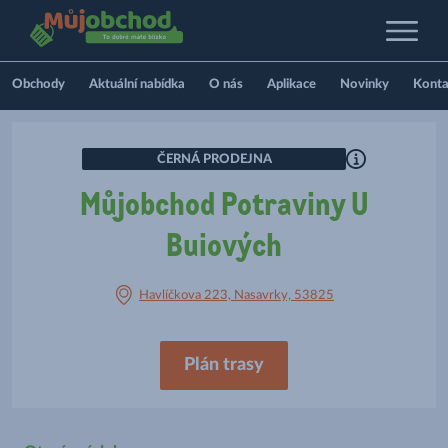
Obchody
Aktuální nabídka
O nás
Aplikace
Novinky
Konta
ČERNÁ PRODEJNA
Můjobchod Potraviny U
Buiových
Havlíčkova 223, Nasavrky, 53825
Plán trasy