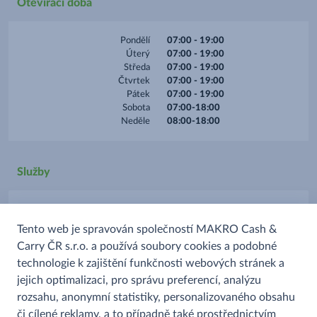
Otevírací doba
Pondělí
07:00 - 19:00
Úterý
07:00 - 19:00
Středa
07:00 - 19:00
Čtvrtek
07:00 - 19:00
Pátek
07:00 - 19:00
Sobota
07:00-18:00
Neděle
08:00-18:00
Služby
Parkoviště
Tento web je spravován společností MAKRO Cash &
Platba kartou
Carry ČR s.r.o. a používá soubory cookies a podobné
Prodej alkoholu
technologie k zajištění funkčnosti webových stránek a
Prodej uzenin
jejich optimalizaci, pro správu preferencí, analýzu
rozsahu, anonymní statistiky, personalizovaného obsahu
či cílené reklamy, a to případně také prostřednictvím