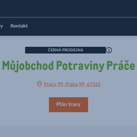
ky
Kontakt
ČERNÁ PRODEJNA
Můjobchod Potraviny Práče
Práče 99, Práče 99, 67161
Plán trasy