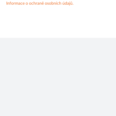
Informace o ochraně osobních údajů.
Pomoc a informace
Můjobchod
Kontaktní formulář
Aplikace
Najít prodejnu
Soutěž
Ochrana osobních údajů
Akční letáky
FAQs
O nás
Cookies
Náš sortimen
© 2026, mujobchod.cz. Všechna práva vyhrazena.
Kontakty
Právní aspekty
Ochrana osobních údajů
Coo