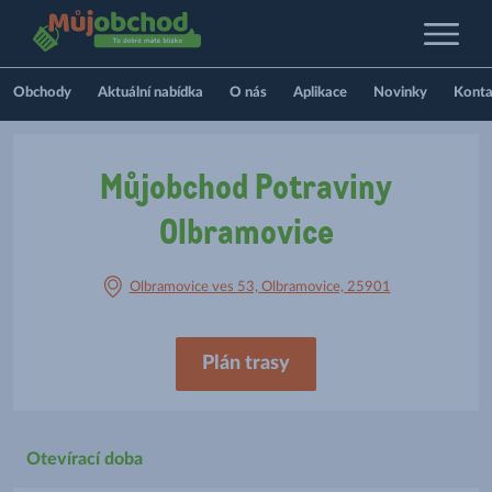
Obchody
Aktuální nabídka
O nás
Aplikace
Novinky
Konta
Můjobchod Potraviny
Olbramovice
Olbramovice ves 53, Olbramovice, 25901
Plán trasy
Otevírací doba