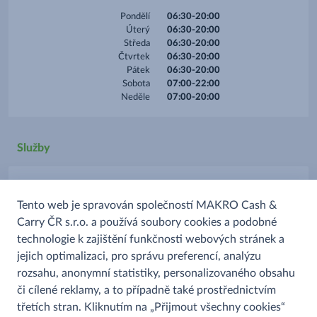
Pondělí
06:30-20:00
Úterý
06:30-20:00
Středa
06:30-20:00
Čtvrtek
06:30-20:00
Pátek
06:30-20:00
Sobota
07:00-22:00
Neděle
07:00-20:00
Služby
Parkoviště
Tento web je spravován společností MAKRO Cash &
Platba kartou
Carry ČR s.r.o. a používá soubory cookies a podobné
Prodej alkoholu
technologie k zajištění funkčnosti webových stránek a
Prodej uzenin
jejich optimalizaci, pro správu preferencí, analýzu
rozsahu, anonymní statistiky, personalizovaného obsahu
či cílené reklamy, a to případně také prostřednictvím
třetích stran. Kliknutím na „Přijmout všechny cookies“