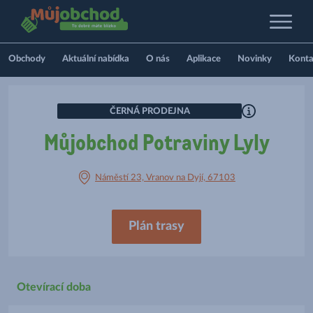
Obchody
Aktuální nabídka
O nás
Aplikace
Novinky
Konta
ČERNÁ PRODEJNA
Můjobchod Potraviny Lyly
Náměstí 23, Vranov na Dyjí, 67103
Plán trasy
Otevírací doba