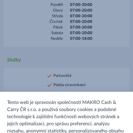
Pondělí
07:00-20:00
Úterý
07:00-20:00
Středa
07:00-20:00
Čtvrtek
07:00-20:00
Pátek
07:00-20:00
Sobota
07:00-20:00
Neděle
07:00-18:00
Služby
Parkoviště
Platba stravenkami
Platba kartou
Tento web je spravován společností MAKRO Cash &
Prodej alkoholu
Carry ČR s.r.o. a používá soubory cookies a podobné
Prodej uzenin
technologie k zajištění funkčnosti webových stránek a
Rozpékané pečivo
jejich optimalizaci, pro správu preferencí, analýzu
rozsahu, anonymní statistiky, personalizovaného obsahu