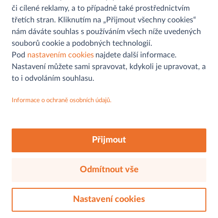
či cílené reklamy, a to případně také prostřednictvím
třetích stran. Kliknutím na „Přijmout všechny cookies“
nám dáváte souhlas s používáním všech níže uvedených
souborů cookie a podobných technologií.
Pomoc a informace
Pod
nastavením cookies
najdete další informace.
Nastavení můžete sami spravovat, kdykoli je upravovat, a
Kontaktní formulář
to i odvoláním souhlasu.
Můjobchod
Najít prodejnu
Informace o ochraně osobních údajů.
Aplikace
Ochrana osobních údajů
MAKRO
Sledujte nás na
Soutěž
FAQs
O nás
Akční letáky
Přijmout
Cookies
Udržitelnost
O nás
Odmítnout vše
Záruka kvality
© 2026, mujobchod.cz. Všechna práva vyhrazena.
Náš sortiment
Zaměstnání a kariéra
Nastavení cookies
Kontakty
Právní aspekty
Ochrana osobních údajů
Tiskové zprávy
Cookies