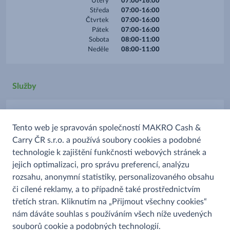
Úterý
07:00-16:00
Středa
07:00-16:00
Čtvrtek
07:00-16:00
Pátek
07:00-16:00
Sobota
08:00-11:00
Neděle
08:00-11:00
Služby
Parkoviště
Tento web je spravován společností MAKRO Cash &
Platba kartou
Carry ČR s.r.o. a používá soubory cookies a podobné
Prodej alkoholu
technologie k zajištění funkčnosti webových stránek a
Prodej uzenin
jejich optimalizaci, pro správu preferencí, analýzu
rozsahu, anonymní statistiky, personalizovaného obsahu
či cílené reklamy, a to případně také prostřednictvím
třetích stran. Kliknutím na „Přijmout všechny cookies“
nám dáváte souhlas s používáním všech níže uvedených
souborů cookie a podobných technologií.