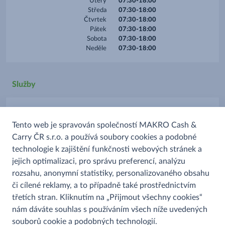
Úterý
07:30-18:00
Středa
07:30-18:00
Čtvrtek
07:30-18:00
Pátek
07:30-18:00
Sobota
07:30-18:00
Neděle
07:30-18:00
Služby
Parkoviště
Tento web je spravován společností MAKRO Cash &
Platba kartou
Carry ČR s.r.o. a používá soubory cookies a podobné
Prodej alkoholu
technologie k zajištění funkčnosti webových stránek a
Prodej uzenin
jejich optimalizaci, pro správu preferencí, analýzu
rozsahu, anonymní statistiky, personalizovaného obsahu
či cílené reklamy, a to případně také prostřednictvím
třetích stran. Kliknutím na „Přijmout všechny cookies“
nám dáváte souhlas s používáním všech níže uvedených
souborů cookie a podobných technologií.