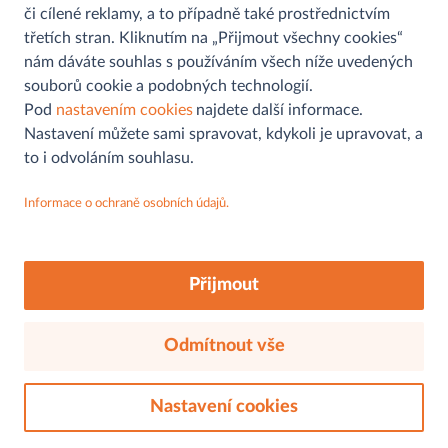
či cílené reklamy, a to případně také prostřednictvím
třetích stran. Kliknutím na „Přijmout všechny cookies“
nám dáváte souhlas s používáním všech níže uvedených
souborů cookie a podobných technologií.
Pomoc a informace
Pod
nastavením cookies
najdete další informace.
Nastavení můžete sami spravovat, kdykoli je upravovat, a
Kontaktní formulář
to i odvoláním souhlasu.
Můjobchod
Najít prodejnu
Informace o ochraně osobních údajů.
Aplikace
Ochrana osobních údajů
MAKRO
Sledujte nás na
Soutěž
FAQs
O nás
Akční letáky
Přijmout
Cookies
Udržitelnost
O nás
Odmítnout vše
Záruka kvality
© 2026, mujobchod.cz. Všechna práva vyhrazena.
Náš sortiment
Zaměstnání a kariéra
Nastavení cookies
Kontakty
Právní aspekty
Ochrana osobních údajů
Tiskové zprávy
Cookies