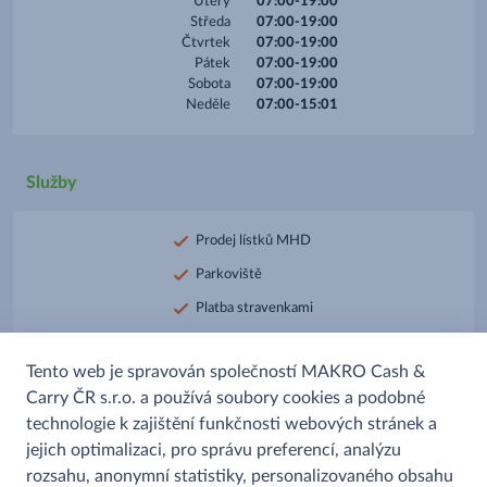
Úterý
07:00-19:00
Středa
07:00-19:00
Čtvrtek
07:00-19:00
Pátek
07:00-19:00
Sobota
07:00-19:00
Neděle
07:00-15:01
Služby
Prodej lístků MHD
Parkoviště
Platba stravenkami
Platba kartou
Tento web je spravován společností MAKRO Cash &
Prodej alkoholu
Carry ČR s.r.o. a používá soubory cookies a podobné
Prodej uzenin
technologie k zajištění funkčnosti webových stránek a
Rozpékané pečivo
jejich optimalizaci, pro správu preferencí, analýzu
rozsahu, anonymní statistiky, personalizovaného obsahu