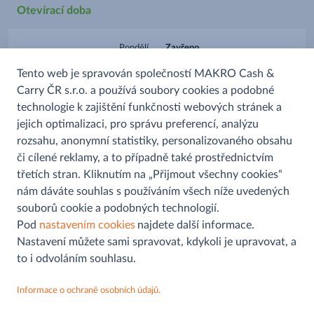
Otevírací doba
Pondělí
Zavřeno
Úterý
Zavřeno
Tento web je spravován společností MAKRO Cash &
Středa
Zavřeno
Čtvrtek
Zavřeno
Carry ČR s.r.o. a používá soubory cookies a podobné
Pátek
Zavřeno
technologie k zajištění funkčnosti webových stránek a
Sobota
Zavřeno
jejich optimalizaci, pro správu preferencí, analýzu
Neděle
Zavřeno
rozsahu, anonymní statistiky, personalizovaného obsahu
či cílené reklamy, a to případně také prostřednictvím
třetích stran. Kliknutím na „Přijmout všechny cookies“
nám dáváte souhlas s používáním všech níže uvedených
souborů cookie a podobných technologií.
Pomoc a informace
Pod
nastavením cookies
najdete další informace.
Nastavení můžete sami spravovat, kdykoli je upravovat, a
Kontaktní formulář
to i odvoláním souhlasu.
Můjobchod
Najít prodejnu
Informace o ochraně osobních údajů.
Aplikace
Ochrana osobních údajů
MAKRO
Sledujte nás na