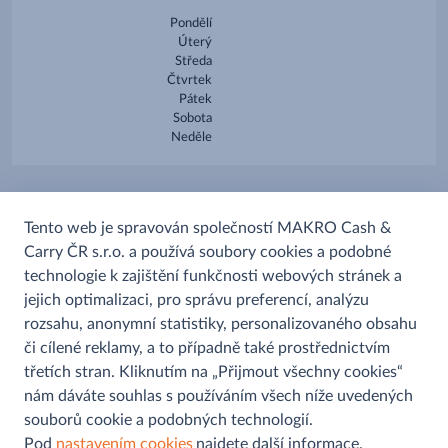
Pondělí
Úterý
Středa
Čtvrtek
Pátek
Sobota
Neděle
Služby
Tento web je spravován společností MAKRO Cash &
Carry ČR s.r.o. a používá soubory cookies a podobné
Sběrna Sazky
technologie k zajištění funkčnosti webových stránek a
Platba kartou
jejich optimalizaci, pro správu preferencí, analýzu
rozsahu, anonymní statistiky, personalizovaného obsahu
či cílené reklamy, a to případně také prostřednictvím
třetích stran. Kliknutím na „Přijmout všechny cookies“
nám dáváte souhlas s používáním všech níže uvedených
souborů cookie a podobných technologií.
Pomoc a informace
Pod
nastavením cookies
najdete další informace.