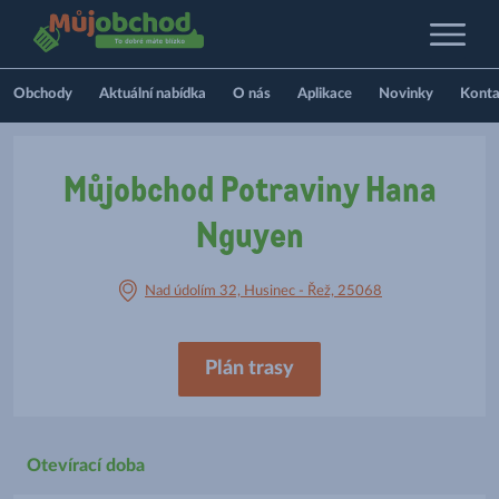
Obchody
Aktuální nabídka
O nás
Aplikace
Novinky
Konta
Můjobchod Potraviny Hana
Nguyen
Nad údolím 32, Husinec - Řež, 25068
Plán trasy
Otevírací doba