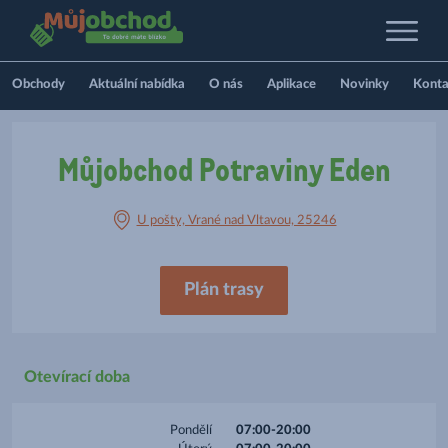
Obchody
Aktuální nabídka
O nás
Aplikace
Novinky
Konta
Můjobchod Potraviny Eden
U pošty, Vrané nad Vltavou, 25246
Plán trasy
Otevírací doba
Pondělí
07:00-20:00