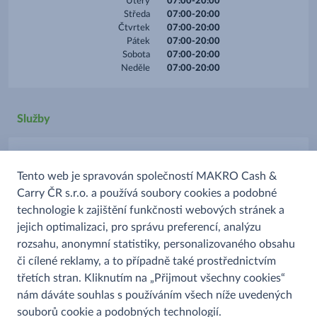
Úterý
07:00-20:00
Středa
07:00-20:00
Čtvrtek
07:00-20:00
Pátek
07:00-20:00
Sobota
07:00-20:00
Neděle
07:00-20:00
Služby
Platba kartou
Tento web je spravován společností MAKRO Cash &
Prodej alkoholu
Carry ČR s.r.o. a používá soubory cookies a podobné
Prodej uzenin
technologie k zajištění funkčnosti webových stránek a
Rozpékané pečivo
jejich optimalizaci, pro správu preferencí, analýzu
rozsahu, anonymní statistiky, personalizovaného obsahu
či cílené reklamy, a to případně také prostřednictvím
třetích stran. Kliknutím na „Přijmout všechny cookies“
nám dáváte souhlas s používáním všech níže uvedených
souborů cookie a podobných technologií.