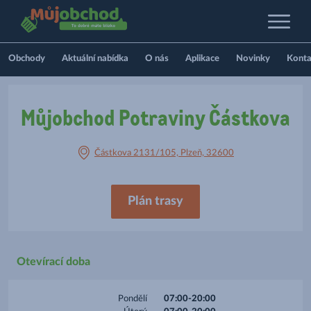
Obchody
Aktuální nabídka
O nás
Aplikace
Novinky
Konta
Můjobchod Potraviny Částkova
Částkova 2131/105, Plzeň, 32600
Plán trasy
Otevírací doba
Pondělí
07:00-20:00