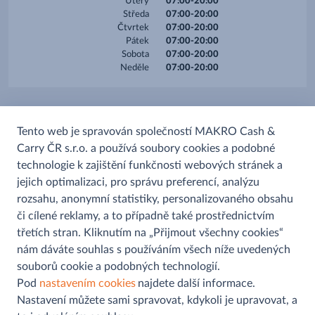
Úterý
07:00-20:00
Středa
07:00-20:00
Čtvrtek
07:00-20:00
Pátek
07:00-20:00
Sobota
07:00-20:00
Neděle
07:00-20:00
Služby
Tento web je spravován společností MAKRO Cash &
Carry ČR s.r.o. a používá soubory cookies a podobné
Platba kartou
technologie k zajištění funkčnosti webových stránek a
Prodej alkoholu
jejich optimalizaci, pro správu preferencí, analýzu
rozsahu, anonymní statistiky, personalizovaného obsahu
či cílené reklamy, a to případně také prostřednictvím
třetích stran. Kliknutím na „Přijmout všechny cookies“
nám dáváte souhlas s používáním všech níže uvedených
souborů cookie a podobných technologií.
Pomoc a informace
Pod
nastavením cookies
najdete další informace.
Nastavení můžete sami spravovat, kdykoli je upravovat, a
Kontaktní formulář