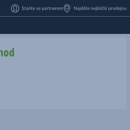
Staňte se partnerem
Najděte nejbližší prodejnu
hod