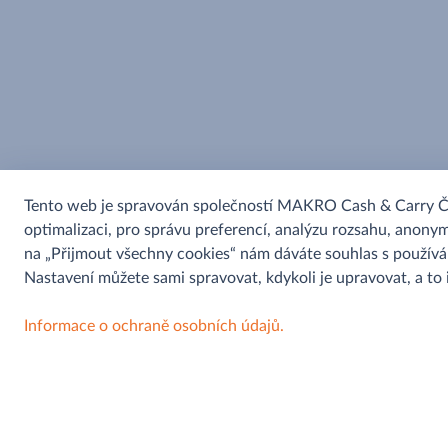
Tento web je spravován společností MAKRO Cash & Carry ČR s
optimalizaci, pro správu preferencí, analýzu rozsahu, anonym
na „Přijmout všechny cookies“ nám dáváte souhlas s použív
Nastavení můžete sami spravovat, kdykoli je upravovat, a to
Informace o ochraně osobních údajů.
Pomoc a informace
Můjobchod
Kontaktní formulář
Aplikace