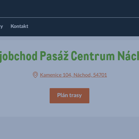
ky
Kontakt
jobchod Pasáž Centrum Nác
Kamenice 104, Náchod, 54701
Plán trasy