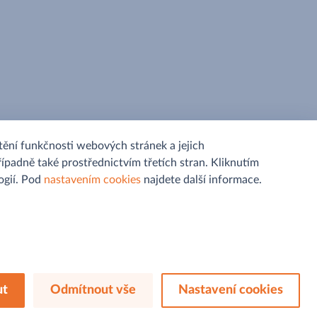
ění funkčnosti webových stránek a jejich
řípadně také prostřednictvím třetích stran. Kliknutím
gií. Pod
nastavením cookies
najdete další informace.
Sledujte nás na
ut
Odmítnout vše
Nastavení cookies