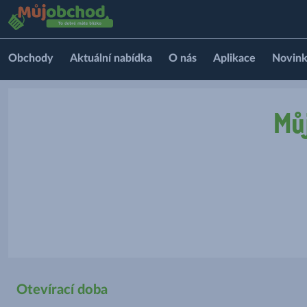
Obchody
Aktuální nabídka
O nás
Aplikace
Novin
Mů
Otevírací doba