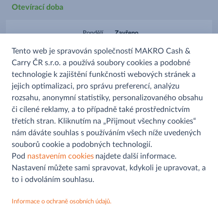
Otevírací doba
Pondělí
Zavřeno
Úterý
Zavřeno
Tento web je spravován společností MAKRO Cash &
Středa
Zavřeno
Čtvrtek
Zavřeno
Carry ČR s.r.o. a používá soubory cookies a podobné
Pátek
Zavřeno
technologie k zajištění funkčnosti webových stránek a
Sobota
Zavřeno
jejich optimalizaci, pro správu preferencí, analýzu
Neděle
Zavřeno
rozsahu, anonymní statistiky, personalizovaného obsahu
či cílené reklamy, a to případně také prostřednictvím
třetích stran. Kliknutím na „Přijmout všechny cookies“
nám dáváte souhlas s používáním všech níže uvedených
souborů cookie a podobných technologií.
Pomoc a informace
Pod
nastavením cookies
najdete další informace.
Nastavení můžete sami spravovat, kdykoli je upravovat, a
Kontaktní formulář
to i odvoláním souhlasu.
Můjobchod
Najít prodejnu
Informace o ochraně osobních údajů.
Aplikace
Ochrana osobních údajů
MAKRO
Sledujte nás na