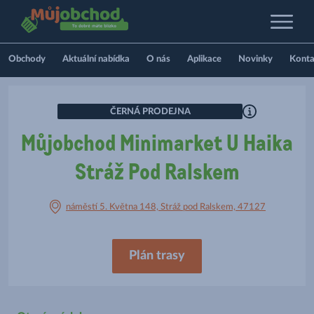
Obchody
Aktuální nabídka
O nás
Aplikace
Novinky
Konta
ČERNÁ PRODEJNA
Můjobchod Minimarket U Haika
Stráž Pod Ralskem
náměstí 5. Května 148, Stráž pod Ralskem, 47127
Plán trasy