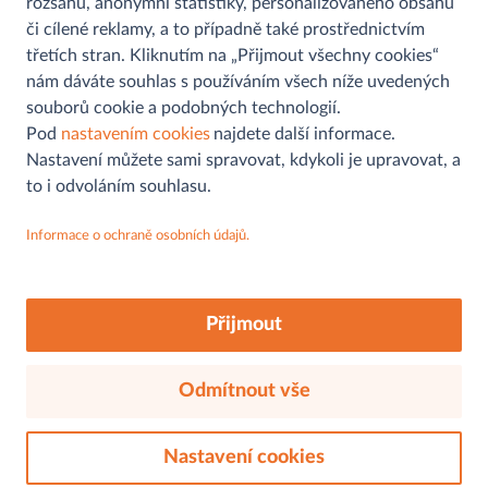
rozsahu, anonymní statistiky, personalizovaného obsahu
či cílené reklamy, a to případně také prostřednictvím
třetích stran. Kliknutím na „Přijmout všechny cookies“
nám dáváte souhlas s používáním všech níže uvedených
souborů cookie a podobných technologií.
Pomoc a informace
Pod
nastavením cookies
najdete další informace.
Nastavení můžete sami spravovat, kdykoli je upravovat, a
Kontaktní formulář
to i odvoláním souhlasu.
Můjobchod
Najít prodejnu
Informace o ochraně osobních údajů.
Aplikace
Ochrana osobních údajů
MAKRO
Sledujte nás na
Soutěž
FAQs
O nás
Akční letáky
Přijmout
Cookies
Udržitelnost
O nás
Odmítnout vše
Záruka kvality
© 2026, mujobchod.cz. Všechna práva vyhrazena.
Náš sortiment
Zaměstnání a kariéra
Nastavení cookies
Kontakty
Právní aspekty
Ochrana osobních údajů
Tiskové zprávy