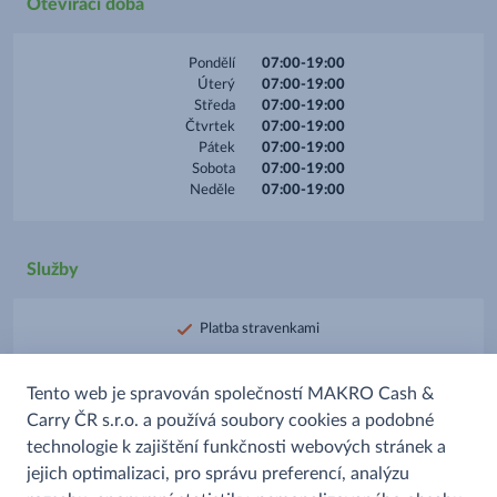
Otevírací doba
Pondělí
07:00-19:00
Úterý
07:00-19:00
Středa
07:00-19:00
Čtvrtek
07:00-19:00
Pátek
07:00-19:00
Sobota
07:00-19:00
Neděle
07:00-19:00
Služby
Platba stravenkami
Platba kartou
Tento web je spravován společností MAKRO Cash &
Prodej alkoholu
Carry ČR s.r.o. a používá soubory cookies a podobné
Prodej uzenin
technologie k zajištění funkčnosti webových stránek a
Rozpékané pečivo
jejich optimalizaci, pro správu preferencí, analýzu