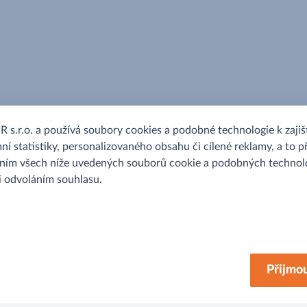
.r.o. a používá soubory cookies a podobné technologie k zajišt
ní statistiky, personalizovaného obsahu či cílené reklamy, a to p
áním všech níže uvedených souborů cookie a podobných technolo
 i odvoláním souhlasu.
MAKRO
Přijmo
O nás
Udržitelnost