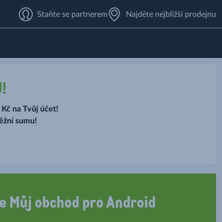
Staňte se partnerem
Najděte nejbližší prodejnu
!
 Kč na
Tvůj
účet!
ěžní sumu!
e Můj obchod pro Android