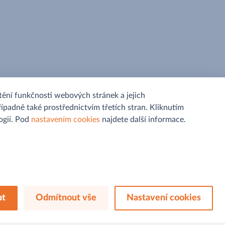
ění funkčnosti webových stránek a jejich
řípadně také prostřednictvím třetích stran. Kliknutím
gií. Pod
nastavením cookies
najdete další informace.
Sledujte nás na
ut
Odmítnout vše
Nastavení cookies