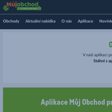
Obchody
Aktuální nabídka
O nás
Aplikace
Novin
V naší aplikaci 
Stáhni s 
Aplikace Můj Obchod p