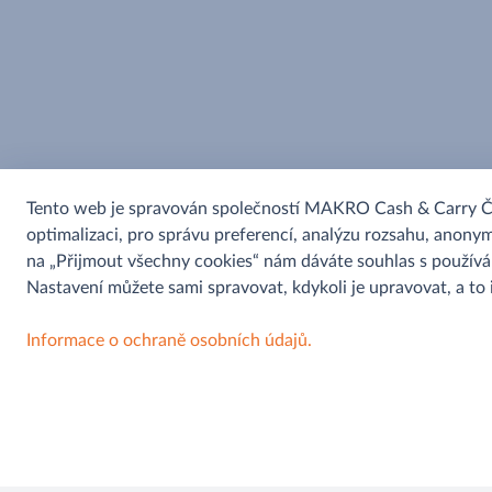
Tento web je spravován společností MAKRO Cash & Carry ČR s
optimalizaci, pro správu preferencí, analýzu rozsahu, anonym
na „Přijmout všechny cookies“ nám dáváte souhlas s použív
Nastavení můžete sami spravovat, kdykoli je upravovat, a to
Informace o ochraně osobních údajů.
Pomoc a informace
Můjobchod
Kontaktní formulář
Aplikace
Najít prodejnu
Soutěž