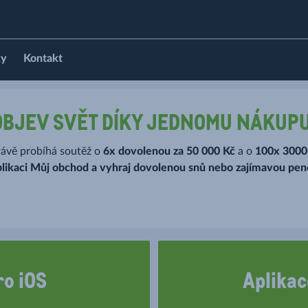
ky
Kontakt
OBJEV SVĚT DÍKY JEDNOMU NÁKUPU
právě probíhá soutěž o
6x
dovolenou za 50 000 Kč
a o
100x
3000
aplikaci Můj obchod a vyhraj dovolenou snů nebo zajímavou pen
ro iOS
Aplikac